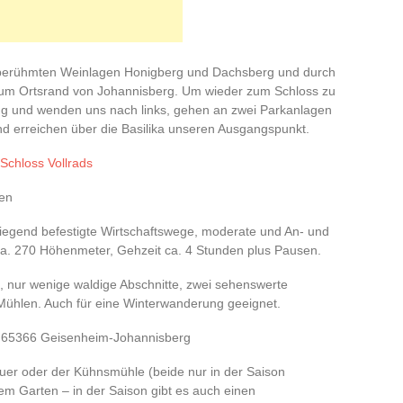
ie berühmten Weinlagen Honigberg und Dachsberg und durch
zum Ortsrand von Johannisberg. Um wieder zum Schloss zu
ng und wenden uns nach links, gehen an zwei Parkanlagen
 erreichen über die Basilika unseren Ausgangspunkt.
en
iegend befestigte Wirtschaftswege, moderate und An- und
ca. 270 Höhenmeter, Gehzeit ca. 4 Stunden plus Pausen.
 nur wenige waldige Abschnitte, zwei sehenswerte
ühlen. Auch für eine Winterwanderung geeignet.
 65366 Geisenheim-Johannisberg
r oder der Kühnsmühle (beide nur in der Saison
nem Garten – in der Saison gibt es auch einen