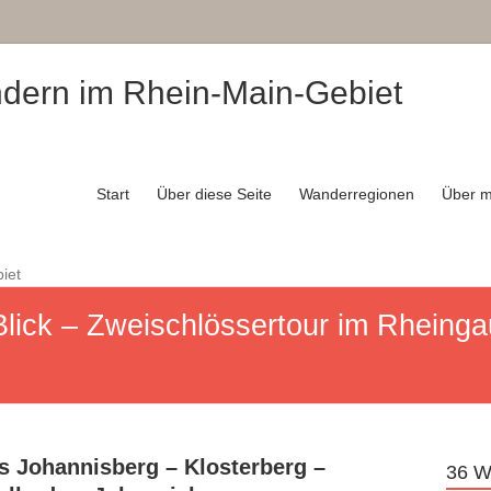
ndern im Rhein-Main-Gebiet
Start
Über diese Seite
Wanderregionen
Über m
 Blick – Zweischlössertour im Rhein
 Johannisberg – Klosterberg –
36 