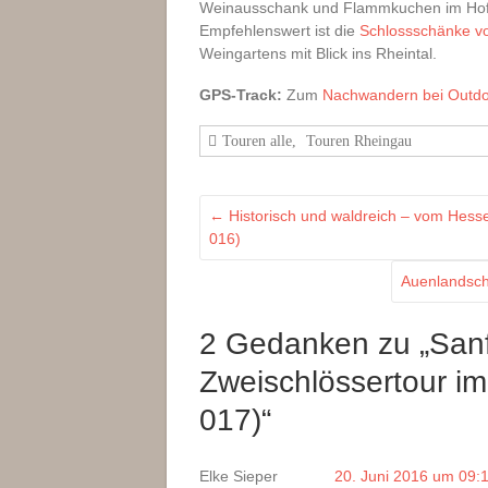
Weinausschank und Flammkuchen im Hof).
Empfehlenswert ist die
Schlossschänke v
Weingartens mit Blick ins Rheintal.
GPS-Track:
Zum
Nachwandern bei Outdo
Touren alle
,
Touren Rheingau
←
Historisch und waldreich – vom Hess
016)
Auenlandsch
2 Gedanken zu „
Sanf
Zweischlössertour i
017)
“
Elke Sieper
20. Juni 2016 um 09: