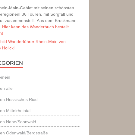
hein-Main-Gebiet mit seinen schönsten
regionen! 36 Touren, mit Sorgfalt und
lut zusammenstellt. Aus dem Bruckmann-
g.
Hier kann das Wanderbuch bestellt
n!
EGORIEN
emein
en alle
en Hessisches Ried
en Mittelrheintal
ren Nahe/Soonwald
ren Odenwald/Bergstraße