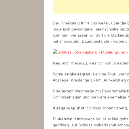
Der Rheinsteig führt uns weiter, über d
malerisch gewundene Taleinschnitte bis 
kommen, verlassen wir dort die Markieru
mit imposanten Baumbeständen vorbei und
Region:
Rheingau, westlich von Wiesbad
Schwierigkeitsgrad:
Leichte Tour, überw
Abstiege. Weglänge 15 km, Auf-/Abstieg 
Charakter:
Weinberge mit Panoramablick,
Schlossanlagen und mehrere ehemalige M
Ausgangspunkt:
Schloss Johannisberg,
Einkehren:
Unterwegs im Haus Neugebaue
geöffnet), auf Schloss Vollrads (mit schö