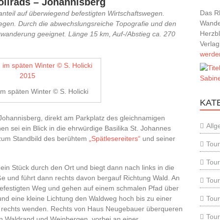
ollrads – Johannisberg
Das R
teil auf überwiegend befestigten Wirtschaftswegen.
Wander
iegen. Durch die abwechslungsreiche Topografie und den
Herzb
rwanderung geeignet. Länge 15 km, Auf-/Abstieg ca. 270
Verla
werde
m späten Winter © S. Holicki
KAT
 Johannisberg, direkt am Parkplatz des gleichnamigen
Allg
n sei ein Blick in die ehrwürdige Basilika St. Johannes
 zum Standbild des berühtem
„Spätlesereiters“
und seiner
Tour
Tour
in Stück durch den Ort und biegt dann nach links in die
aße und führt dann rechts davon bergauf Richtung Wald. An
Tour
befestigten Weg und gehen auf einem schmalen Pfad über
Tou
nd eine kleine Lichtung den Waldweg hoch bis zu einer
h rechts wenden. Rechts von Haus Neugebauer überqueren
Tou
en Waldrand und Weinbergen, vorbei an einer