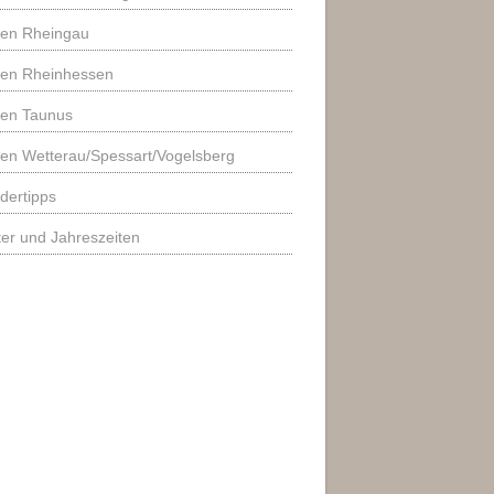
ren Rheingau
ren Rheinhessen
ren Taunus
en Wetterau/Spessart/Vogelsberg
dertipps
er und Jahreszeiten