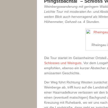
Pfingstbachtal – Schloss V
Weinbergswanderung mit geringem Waldan
Leichte Tour mit moderaten An- und Abst
weiten Blick auch hervorragend als Winte
Höhenmeter, Gehzeit ca. 4 Stunden.
Rheingau i
Die Tour startet im Geisenheimer Ortsteil
Schlosses und Weinguts
. Vor dem Losgehe
empfohlen, ebenso ein kurzer Abstecher
amüsanten Geschichte.
Der Weg führt Richtung Westen zunächst e
Weinberge ab, trifft kurz auf die Landstr
einer Haarnadelkurve verlassen wir den 
einen (eventuell matschigen) Bachgrund u
Kreuzung mit Ruhebank, wo wir uns nac
wir die Landstraße, dann geht es zwisch